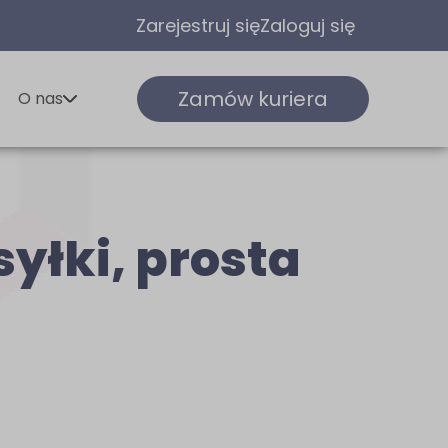
Zarejestruj się
Zaloguj się
Zamów kuriera
O nas
syłki, prosta