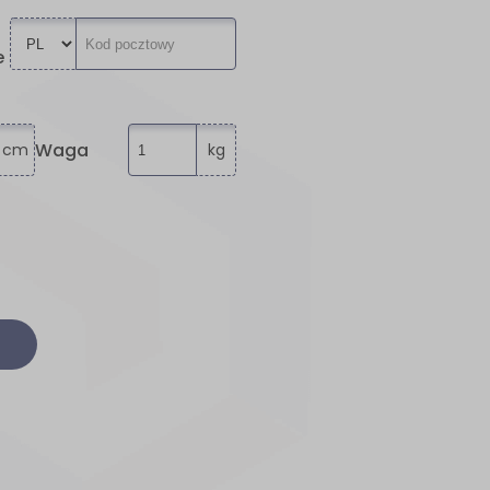
e
Waga
cm
kg