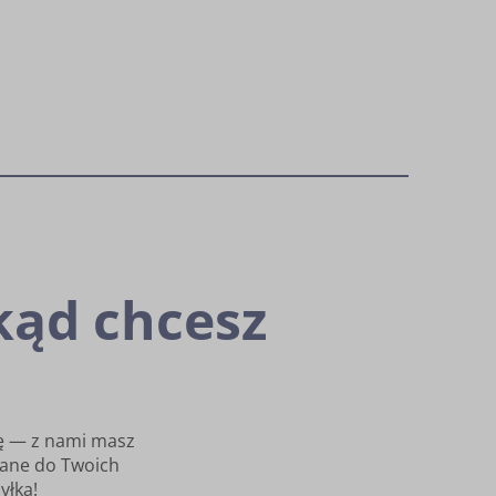
kąd chcesz
icę — z nami masz
wane do Twoich
yłką!