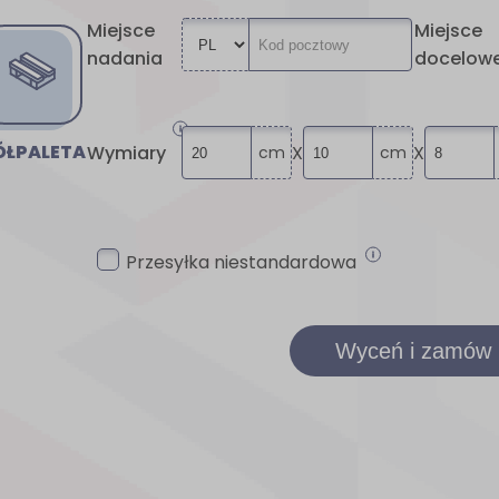
Miejsce
Miejsce
nadania
docelow
ÓŁPALETA
Wymiary
X
X
cm
cm
Przesyłka niestandardowa