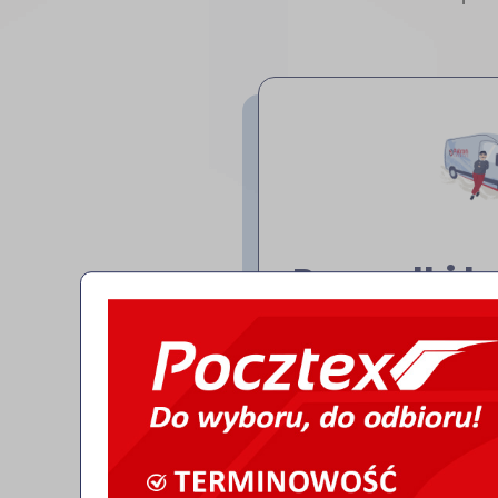
Przesyłki 
Szybkie i wygodne wysyłk
Wybieraj spośród różny
standardowej, ekspreso
punktu. Gwarantujemy 
profesjonalną obsługę 
paczki.