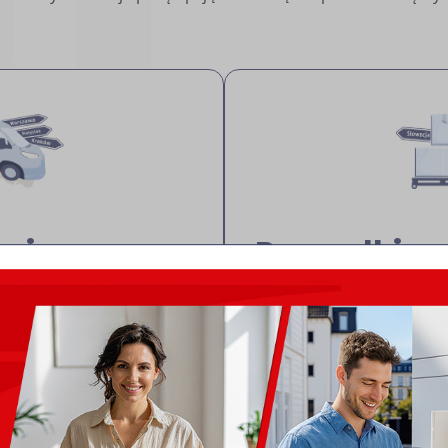
krajowe
Przesyłki
międzynar
i na terenie całej Polski.
ch opcji doręczenia –
Bezpieczna i szybka wys
wej lub z dostawą do
Europy i na cały świat. 
konkurencyjne ceny,
najlepszymi przewoźnika
i bezpieczeństwo Twojej
ceny i różne opcje dosta