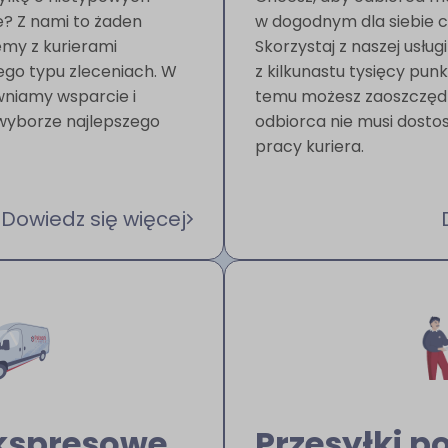
e? Z nami to żaden
w dogodnym dla siebie cz
my z kurierami
Skorzystaj z naszej usłu
tego typu zleceniach. W
z kilkunastu tysięcy punk
wniamy wsparcie i
temu możesz zaoszczędz
wyborze najlepszego
odbiorca nie musi dosto
pracy kuriera.
Dowiedz się więcej
ekspresowe
Przesyłki 