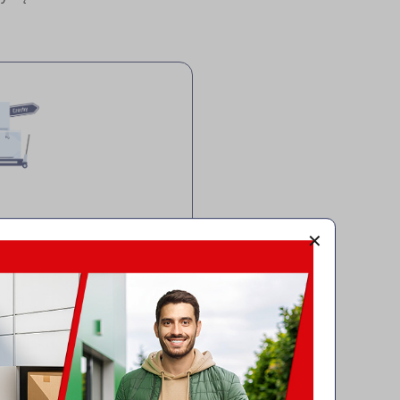
✕
odowe
yłka paczek do krajów
Współpracujemy z
mi, oferując atrakcyjne
wy. Niezależnie od celu