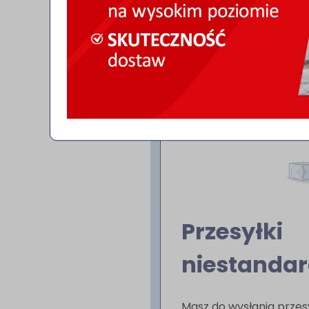
Przesyłki
niestanda
Masz do wysłania przes