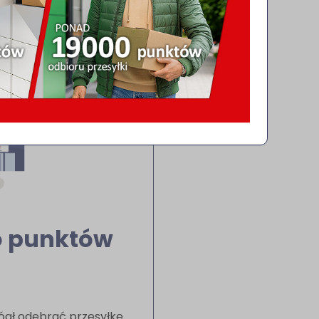
y o to, by dotarła na
Dowiedz się więcej
do punktów
ógł odebrać przesyłkę