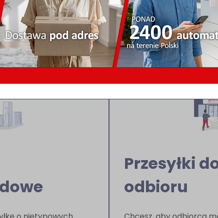
Twojej przesyłki, zadbam
miejsce na czas.
Dowiedz się więcej
Przesyłki 
rdowe
odbioru
yłkę o nietypowych
Chcesz, aby odbiorca m