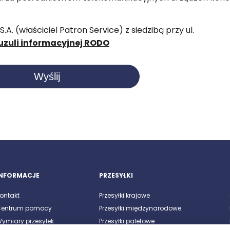
. (właściciel Patron Service) z siedzibą przy ul.
auzuli informacyjnej RODO
INFORMACJE
PRZESYŁKI
ontakt
Przesyłki krajowe
entrum pomocy
Przesyłki międzynarodowe
ymiary przesyłek
Przesyłki paletowe