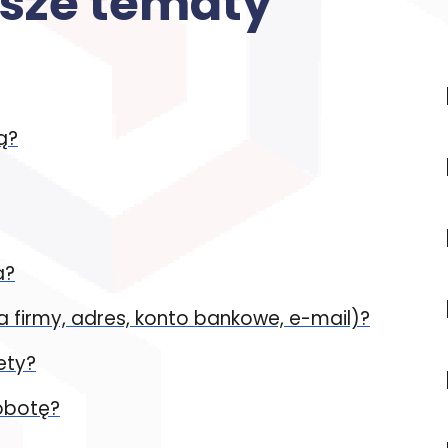
jsze tematy
ą?
a?
a firmy, adres, konto bankowe, e-mail)?
ety?
sobotę?