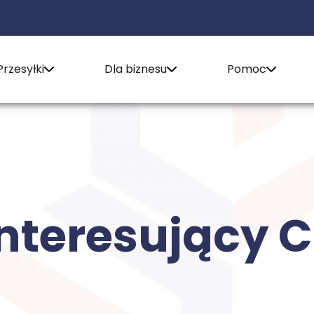
Przesyłki
Dla biznesu
Pomoc
nteresujący C