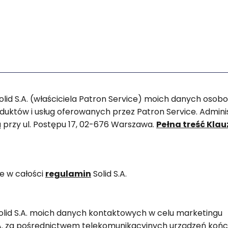
id S.A. (właściciela Patron Service) moich danych osob
uktów i usług oferowanych przez Patron Service. Admin
ą przy ul. Postępu 17, 02-676 Warszawa.
Pełna treść Klau
e w całości
regulamin
Solid S.A.
lid S.A. moich danych kontaktowych w celu marketingu
S.A. za pośrednictwem telekomunikacyjnych urządzeń ko