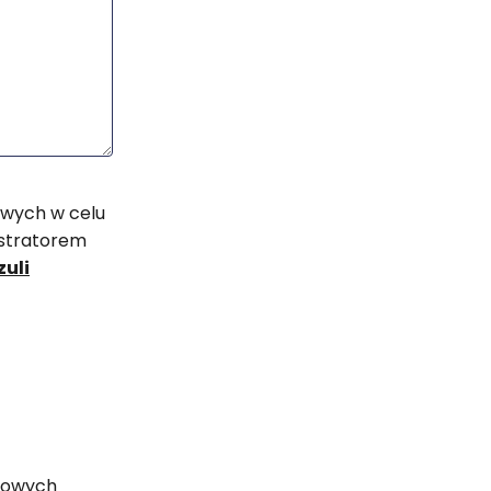
owych w celu
istratorem
zuli
ńcowych