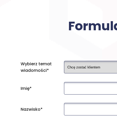
Formul
Wybierz temat
wiadomości*
Imię*
Nazwisko*