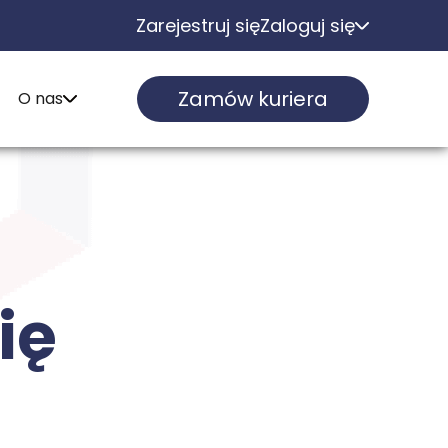
Zarejestruj się
Zaloguj się
Zamów kuriera
O nas
ię