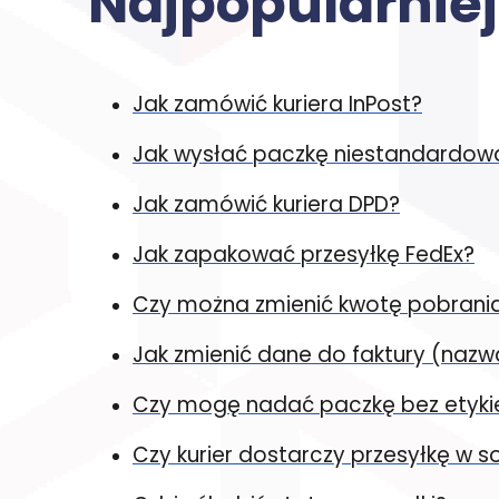
Najpopularnie
Jak zamówić kuriera InPost?
Jak wysłać paczkę niestandardow
Jak zamówić kuriera DPD?
Jak zapakować przesyłkę FedEx?
Czy można zmienić kwotę pobrani
Jak zmienić dane do faktury (nazw
Czy mogę nadać paczkę bez etyki
Czy kurier dostarczy przesyłkę w 