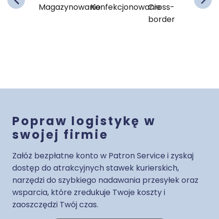
zędzia
Magazynowanie
Konfekcjonowanie
Cross-
Narzę
znesowe
border
e-
comm
Popraw logistykę w
swojej firmie
Załóż bezpłatne konto w Patron Service i zyskaj
dostęp do atrakcyjnych stawek kurierskich,
narzędzi do szybkiego nadawania przesyłek oraz
wsparcia, które zredukuje Twoje koszty i
zaoszczędzi Twój czas.