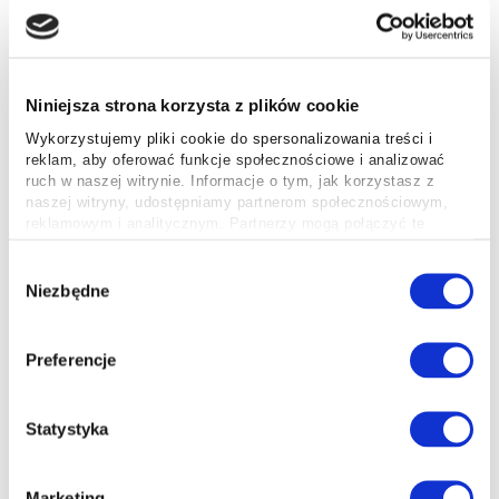
Niniejsza strona korzysta z plików cookie
Przesyłki krajowe
Wykorzystujemy pliki cookie do spersonalizowania treści i
Zamów kuriera w kilka kliknięć i dostarcz przesyłkę
reklam, aby oferować funkcje społecznościowe i analizować
nawet następnego dnia w całej Polsce. Korzystaj z
ruch w naszej witrynie. Informacje o tym, jak korzystasz z
preferencyjnych stawek, aby ograniczyć koszty i
naszej witryny, udostępniamy partnerom społecznościowym,
reklamowym i analitycznym. Partnerzy mogą połączyć te
zachować najwyższą jakość obsługi.
informacje z innymi danymi otrzymanymi od Ciebie lub
uzyskanymi podczas korzystania z ich usług.
Wybór
Dowiedz się więcej
Niezbędne
zgody
Preferencje
Statystyka
Przesyłki międzynarodowe
Marketing