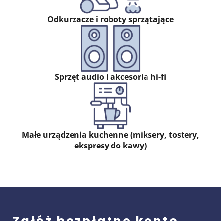
Odkurzacze i roboty sprzątające
Sprzęt audio i akcesoria hi-fi
Małe urządzenia kuchenne (miksery, tostery,
ekspresy do kawy)
Załóż bezpłatne konto