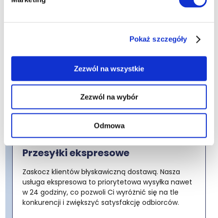
Rozszerz sprzedaż na rynki zagraniczne,
korzystając z naszych kompleksowych usług
transportu poza granicami kraju. Oferujemy
Pokaż szczegóły
atrakcyjne ceny i wsparcie w odprawach celnych.
Zezwól na wszystkie
Dowiedz się więcej
Zezwól na wybór
Odmowa
Przesyłki ekspresowe
Zaskocz klientów błyskawiczną dostawą. Nasza
usługa ekspresowa to priorytetowa wysyłka nawet
w 24 godziny, co pozwoli Ci wyróżnić się na tle
konkurencji i zwiększyć satysfakcję odbiorców.