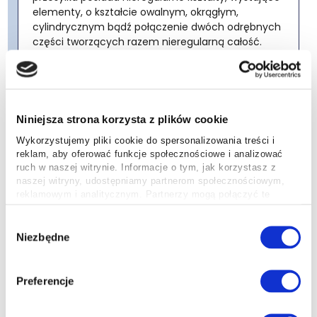
elementy, o kształcie owalnym, okrągłym,
cylindrycznym bądź połączenie dwóch odrębnych
części tworzących razem nieregularną całość.
Nadaj przesyłkę
Niniejsza strona korzysta z plików cookie
Wykorzystujemy pliki cookie do spersonalizowania treści i
reklam, aby oferować funkcje społecznościowe i analizować
ruch w naszej witrynie. Informacje o tym, jak korzystasz z
naszej witryny, udostępniamy partnerom społecznościowym,
reklamowym i analitycznym. Partnerzy mogą połączyć te
Ambro Express
informacje z innymi danymi otrzymanymi od Ciebie lub
uzyskanymi podczas korzystania z ich usług.
Wybór
Cechy przesyłki niestandardowej krajowej i
Niezbędne
zgody
międzynardowej w Ambro Express:
ma większą wagę niż 31,5 kg,
opakowanie lub oznaczenia na nim sprawiają, że
Preferencje
niemożliwe będzie zsuwanie paczki po
elementach maszyn sortujących,