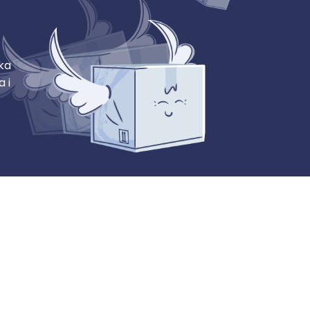
lka
 i