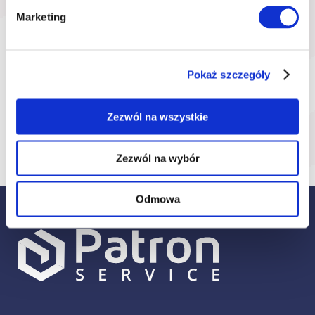
* Oświadczam, że zapoznałem się i akceptuje
w całości
regulamin
Solid S.A.
Marketing
Pokaż szczegóły
Posiadasz już konto?
Zaloguj się
Zezwól na wszystkie
Zezwól na wybór
Odmowa