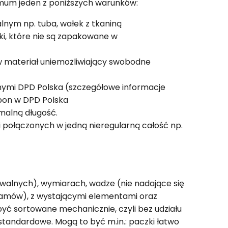
mum jeden z poniższych warunków:
lnym np. tuba, wałek z tkaniną
ki, które nie są zapakowane w
w materiał uniemożliwiający swobodne
znymi DPD Polska (szczegółowe informacje
pon w DPD Polska
malną długość.
 połączonych w jedną nieregularną całość np.
owalnych), wymiarach, wadze (nie nadające się
gramów), z wystającymi elementami oraz
być sortowane mechanicznie, czyli bez udziału
standardowe. Mogą to być m.in.: paczki łatwo