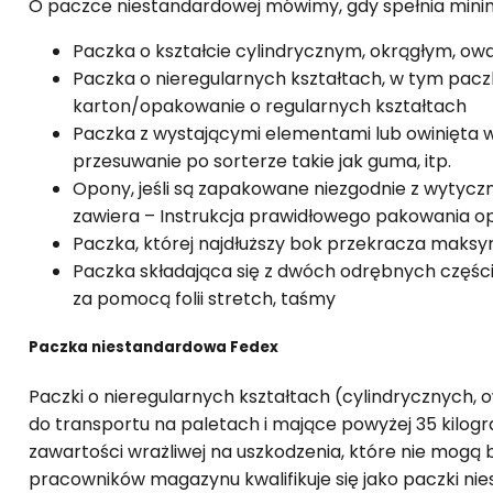
O paczce niestandardowej mówimy, gdy spełnia mini
Paczka o kształcie cylindrycznym, okrągłym, owa
Paczka o nieregularnych kształtach, w tym pacz
karton/opakowanie o regularnych kształtach
Paczka z wystającymi elementami lub owinięta 
przesuwanie po sorterze takie jak guma, itp.
Opony, jeśli są zapakowane niezgodnie z wytyc
zawiera – Instrukcja prawidłowego pakowania o
Paczka, której najdłuższy bok przekracza maksy
Paczka składająca się z dwóch odrębnych części
za pomocą folii stretch, taśmy
Paczka niestandardowa Fedex
Paczki o nieregularnych kształtach (cylindrycznych, 
do transportu na paletach i mające powyżej 35 kilo
zawartości wrażliwej na uszkodzenia, które nie mogą 
pracowników magazynu kwalifikuje się jako paczki nie