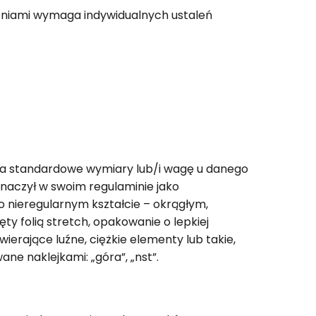
żeniami wymaga indywidualnych ustaleń
a standardowe wymiary lub/i wagę u danego
znaczył w swoim regulaminie jako
 nieregularnym kształcie – okrągłym,
y folią stretch, opakowanie o lepkiej
erające luźne, ciężkie elementy lub takie,
ne naklejkami: „góra”, „nst”.