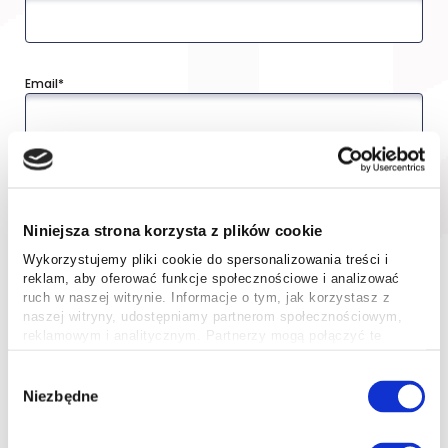
Email*
Adres odbioru przesyłek (opcja związana z nawiązaniem
współpracy)
Niniejsza strona korzysta z plików cookie
Wykorzystujemy pliki cookie do spersonalizowania treści i
reklam, aby oferować funkcje społecznościowe i analizować
NIP
ruch w naszej witrynie. Informacje o tym, jak korzystasz z
naszej witryny, udostępniamy partnerom społecznościowym,
reklamowym i analitycznym. Partnerzy mogą połączyć te
informacje z innymi danymi otrzymanymi od Ciebie lub
uzyskanymi podczas korzystania z ich usług.
Wybór
Treść wiadomości
Niezbędne
zgody