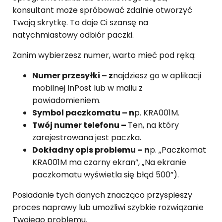
konsultant może spróbować zdalnie otworzyć
Twoją skrytkę. To daje Ci szansę na
natychmiastowy odbiór paczki.
Zanim wybierzesz numer, warto mieć pod ręką:
Numer przesyłki – z
najdziesz go w aplikacji
mobilnej InPost lub w mailu z
powiadomieniem.
Symbol paczkomatu – n
p. KRA001M.
Twój numer telefonu –
Ten, na który
zarejestrowana jest paczka.
Dokładny opis problemu – n
p. „Paczkomat
KRA001M ma czarny ekran”, „Na ekranie
paczkomatu wyświetla się błąd 500”).
Posiadanie tych danych znacząco przyspieszy
proces naprawy lub umożliwi szybkie rozwiązanie
Twojego problemu.