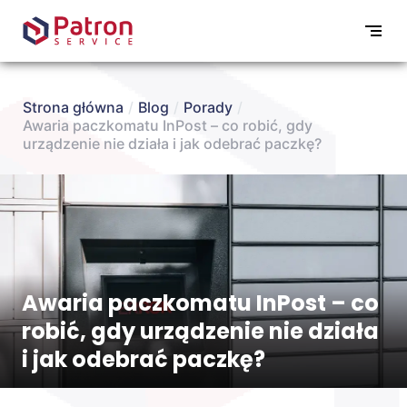
Strona główna
/
Blog
/
Porady
/
Awaria paczkomatu InPost – co robić, gdy
urządzenie nie działa i jak odebrać paczkę?
Awaria paczkomatu InPost – co
robić, gdy urządzenie nie działa
i jak odebrać paczkę?