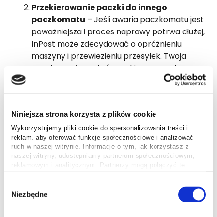
Przekierowanie paczki do innego
paczkomatu
– Jeśli awaria paczkomatu jest
poważniejsza i proces naprawy potrwa dłużej,
InPost może zdecydować o opróżnieniu
maszyny i przewiezieniu przesyłek. Twoja
paczka może zostać przekierowana do
odbioru w najbliższym dostępnym
Paczkomacie lub Punkcie Obsługi Paczek
(POP). Otrzymasz wtedy nowe
Niniejsza strona korzysta z plików cookie
powiadomienie (SMS lub w aplikacji mobilnej)
z nową lokalizacją odbioru. Dotyczy to
Wykorzystujemy pliki cookie do spersonalizowania treści i
reklam, aby oferować funkcje społecznościowe i analizować
zarówno paczek nadawanych przez InPost,
ruch w naszej witrynie. Informacje o tym, jak korzystasz z
jak i innych operatorów oferujących
przesyłki
naszej witryny, udostępniamy partnerom społecznościowym,
z doręczeniem do punktu
.
reklamowym i analitycznym. Partnerzy mogą połączyć te
informacje z innymi danymi otrzymanymi od Ciebie lub
Zwrot przesyłki do nadawcy
– To
uzyskanymi podczas korzystania z ich usług.
Wybór
ostateczność. Dzieje się tak tylko wtedy, gdy
Niezbędne
zgody
termin odbioru minie, awaria nie zostanie
zgłoszona, a próby kontaktu z odbiorcą