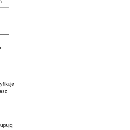
m.
a
yfikuje
esz
kupują