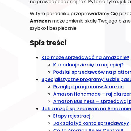
najprawdopodobniej tak. Pytanie tylko, jak 
W tym poradniku przeprowadzimy Cię przez 
Amazon
może zmienić skalę Twojego biznes
szybko i bezpiecznie.
Spis treści
Kto może sprzedawać na Amazonie?
Kto odnajdzie się tu najlepiej?
Podział sprzedawców na platfor
Specjalistyczne programy: Gdzie pasu
Przegląd programów Amazon
Amazon Handmade – raj dla rze
Amazon Business – sprzedawaj 
Jak zacząć sprzedawać na Amazonie 
Etapy rejestracji:
Jak założyć konto sprzedawcy?
Co to Amazon Seller Central?