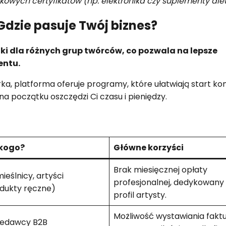
ych certyfikatów (np. elektronika czy suplementy diet
Gdzie pasuje Twój biznes?
 dla różnych grup twórców, co pozwala na lepsze
entu.
a, platforma oferuje programy, które ułatwiają start k
początku oszczędzi Ci czasu i pieniędzy.
 kogo?
Główne korzyści
Brak miesięcznej opłaty
ieślnicy, artyści
profesjonalnej, dedykowany
dukty ręczne)
profil artysty.
Możliwość wystawiania fakt
zedawcy B2B