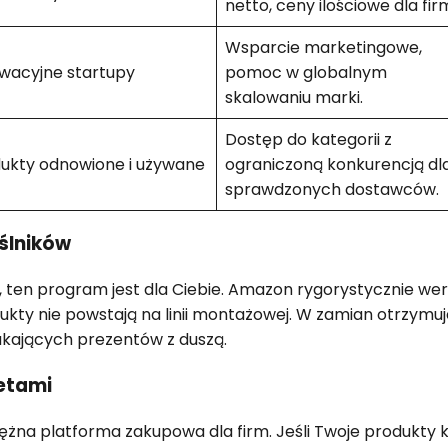
netto, ceny ilościowe dla fir
Wsparcie marketingowe,
wacyjne startupy
pomoc w globalnym
skalowaniu marki.
Dostęp do kategorii z
ukty odnowione i używane
ograniczoną konkurencją dl
sprawdzonych dostawców.
ślników
e, ten program jest dla Ciebie. Amazon rygorystycznie wer
kty nie powstają na linii montażowej. W zamian otrzymuj
ukających prezentów z duszą.
etami
żna platforma zakupowa dla firm. Jeśli Twoje produkty 