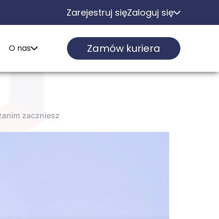
Zarejestruj się
Zaloguj się
Zamów kuriera
O nas
zanim zaczniesz