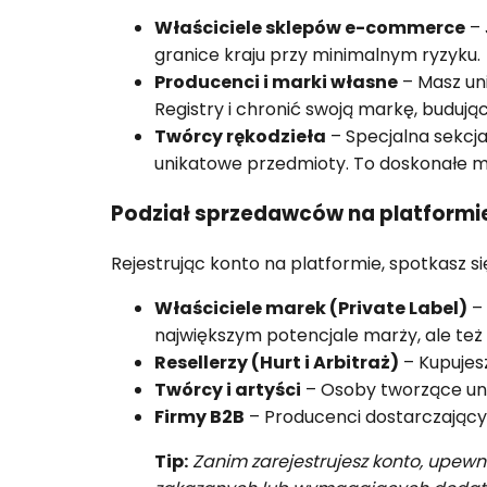
Właściciele sklepów e-commerce
– 
granice kraju przy minimalnym ryzyku.
Producenci i marki własne
– Masz un
Registry i chronić swoją markę, budują
Twórcy rękodzieła
– Specjalna sekc
unikatowe przedmioty. To doskonałe mi
Podział sprzedawców na platformi
Rejestrując konto na platformie, spotkasz si
Właściciele marek (Private Label)
– 
największym potencjale marży, ale też 
Resellerzy (Hurt i Arbitraż)
– Kupujes
Twórcy i artyści
– Osoby tworzące uni
Firmy B2B
– Producenci dostarczający 
Tip:
Zanim zarejestrujesz konto, upewni