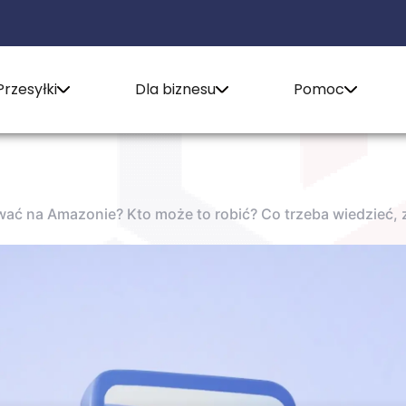
Przesyłki
Dla biznesu
Pomoc
ać na Amazonie? Kto może to robić? Co trzeba wiedzieć, 