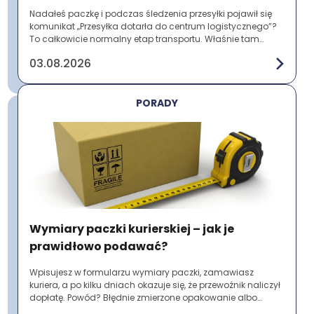
Nadałeś paczkę i podczas śledzenia przesyłki pojawił się
komunikat „Przesyłka dotarła do centrum logistycznego”?
To całkowicie normalny etap transportu. Właśnie tam
paczki są sortowane, magazynowane ...
03.08.2026
PORADY
Wymiary paczki kurierskiej – jak je
prawidłowo podawać?
Wpisujesz w formularzu wymiary paczki, zamawiasz
kuriera, a po kilku dniach okazuje się, że przewoźnik naliczył
dopłatę. Powód? Błędnie zmierzone opakowanie albo
pominięcie wystających elementów. To ...