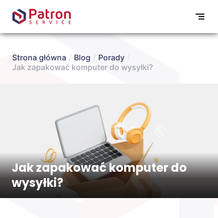
Strona główna
/
Blog
/
Porady
/
Jak zapakować komputer do wysyłki?
Jak zapakować komputer do
wysyłki?