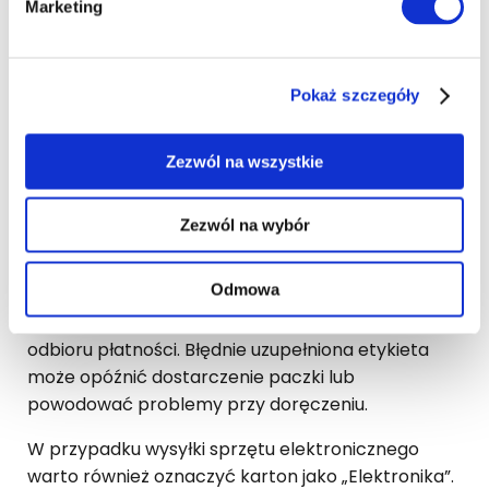
Marketing
Bardzo ważna jest także etykieta przewozowa.
Umieść ją na płaskiej powierzchni kartonu i
zabezpiecz przezroczystą folią lub taśmą, aby nie
została uszkodzona w czasie wysyłki kurierskiej.
Pokaż szczegóły
Dane odbiorcy powinny być czytelne i kompletne:
Zezwól na wszystkie
imię i nazwisko,
numer telefonu,
adres dostawy,
Zezwól na wybór
kod pocztowy.
Odmowa
Jeżeli wybierasz
przesyłkę za pobraniem
,
sprawdź dodatkowo poprawność danych do
odbioru płatności. Błędnie uzupełniona etykieta
może opóźnić dostarczenie paczki lub
powodować problemy przy doręczeniu.
W przypadku wysyłki sprzętu elektronicznego
warto również oznaczyć karton jako „Elektronika”.