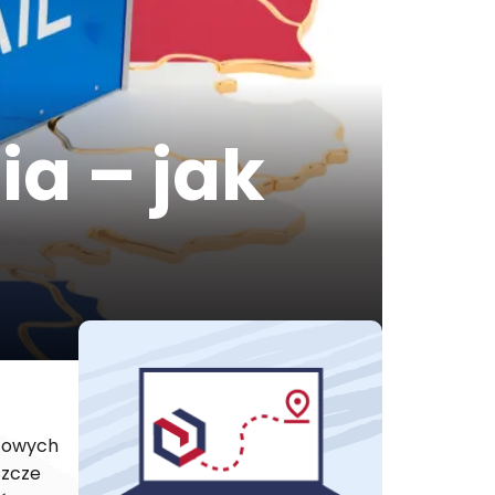
a – jak
ztowych
szcze