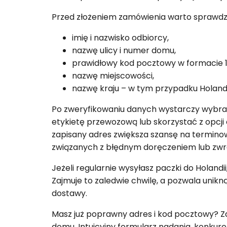
Przed złożeniem zamówienia warto sprawdzi
imię i nazwisko odbiorcy,
nazwę ulicy i numer domu,
prawidłowy kod pocztowy w formacie 1
nazwę miejscowości,
nazwę kraju – w tym przypadku Holand
Po zweryfikowaniu danych wystarczy wybrać
etykietę przewozową lub skorzystać z opcji e
zapisany adres zwiększa szansę na termino
związanych z błędnym doręczeniem lub zwr
Jeżeli regularnie wysyłasz paczki do Holan
Zajmuje to zaledwie chwilę, a pozwala unik
dostawy.
Masz już poprawny adres i kod pocztowy? Za
domu. Intuicyjny formularz nadania, konkuren