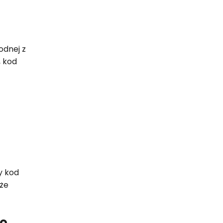
odnej z
, kod
y kod
że
do