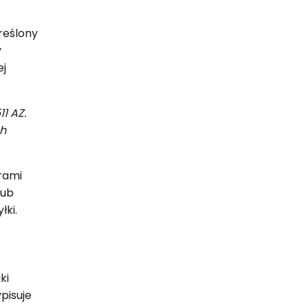
reślony
y
ej
1 AZ.
ch
rami
lub
łki.
ki
pisuje