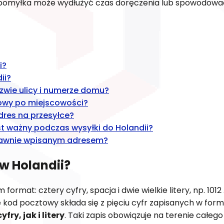
a pomyłka może wydłużyć czas doręczenia lub spowodowa
i?
ii?
zwie ulicy i numerze domu?
owy po miejscowości?
dres na przesyłce?
 ważny podczas wysyłki do Holandii?
rawnie wpisanym adresem?
w Holandii?
rmat: cztery cyfry, spacja i dwie wielkie litery, np. 1012
 kod pocztowy składa się z pięciu cyfr zapisanych w for
fry, jak i litery
. Taki zapis obowiązuje na terenie całego 