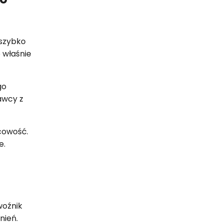
 szybko
 właśnie
go
awcy z
cowość.
e.
woźnik
nień.