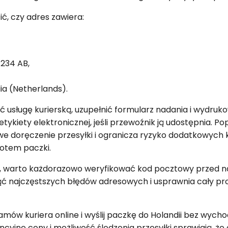
ć, czy adres zawiera:
234 AB,
ia (Netherlands).
 usługę kurierską, uzupełnić formularz nadania i wydruk
tykiety elektronicznej, jeśli przewoźnik ją udostępnia. P
we doręczenie przesyłki i ogranicza ryzyko dodatkowych
otem paczki.
dii, warto każdorazowo weryfikować kod pocztowy przed 
nąć najczęstszych błędów adresowych i usprawnia cały pr
mów kuriera online i wyślij paczkę do Holandii bez wycho
cyjne ceny i możliwość śledzenia przesyłki sprawiają, że 