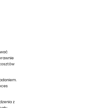
ować
oprawnie
 kosztów
nadaniem.
oces
dzenia z
cały