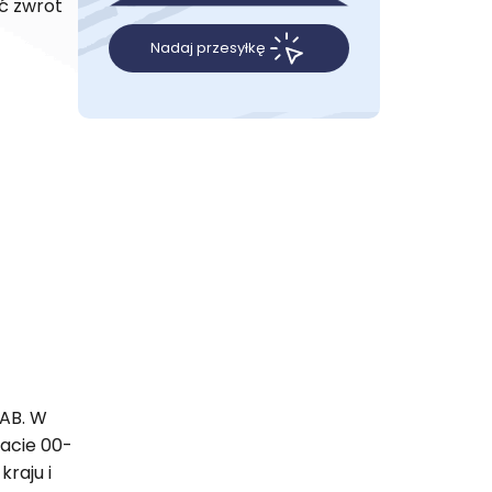
ć zwrot
Nadaj przesyłkę
 AB. W
macie 00-
kraju i