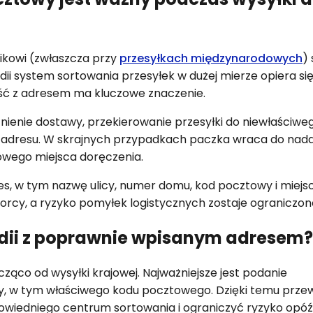
kowi (zwłaszcza przy
przesyłkach międzynarodowych
)
ii system sortowania przesyłek w dużej mierze opiera się
ść z adresem ma kluczowe znaczenie.
enie dostawy, przekierowanie przesyłki do niewłaściwe
cji adresu. W skrajnych przypadkach paczka wraca do nad
owego miejsca doręczenia.
es, w tym nazwę ulicy, numer domu, kod pocztowy i miejs
biorcy, a ryzyko pomyłek logistycznych zostaje ograniczon
dii z poprawnie wpisanym adresem?
acząco od wysyłki krajowej. Najważniejsze jest podanie
, w tym właściwego kodu pocztowego. Dzięki temu prze
wiedniego centrum sortowania i ograniczyć ryzyko opóź