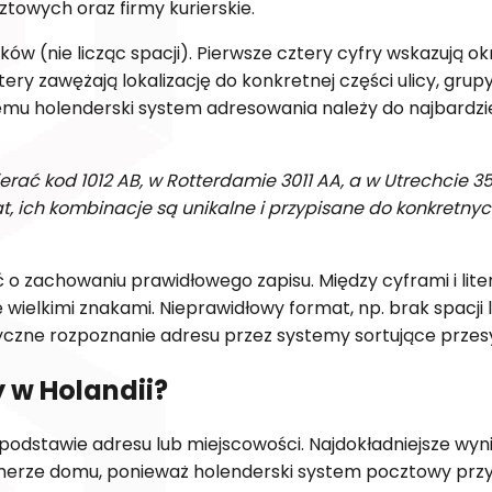
towych oraz firmy kurierskie.
ów (nie licząc spacji). Pierwsze cztery cyfry wskazują ok
tery zawężają lokalizację do konkretnej części ulicy, grup
temu holenderski system adresowania należy do najbardzi
ć kod 1012 AB, w Rotterdamie 3011 AA, a w Utrechcie 351
, ich kombinacje są unikalne i przypisane do konkretny
o zachowaniu prawidłowego zapisu. Między cyframi i lite
ę wielkimi znakami. Nieprawidłowy format, np. brak spacji 
yczne rozpoznanie adresu przez systemy sortujące przesy
 w Holandii?
odstawie adresu lub miejscowości. Najdokładniejsze wyni
umerze domu, ponieważ holenderski system pocztowy przy