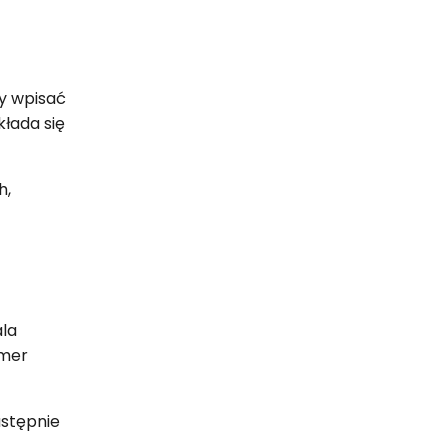
y wpisać
kłada się
h,
la
umer
astępnie