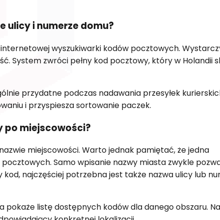
e ulicy i numerze domu?
 internetowej wyszukiwarki kodów pocztowych. Wystarcz
ć. System zwróci pełny kod pocztowy, który w Holandii s
ólnie przydatne podczas nadawania przesyłek kurierskic
aniu i przyspiesza sortowanie paczek.
 po miejscowości?
azwie miejscowości. Warto jednak pamiętać, że jedna
pocztowych. Samo wpisanie nazwy miasta zwykle pozwa
y kod, najczęściej potrzebna jest także nazwa ulicy lub n
ka pokaże listę dostępnych kodów dla danego obszaru. N
owiadający konkretnej lokalizacji.