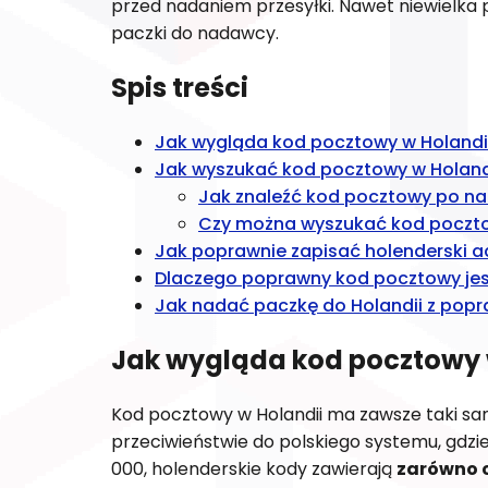
przed nadaniem przesyłki. Nawet niewielk
paczki do nadawcy.
Spis treści
Jak wygląda kod pocztowy w Holandi
Jak wyszukać kod pocztowy w Holand
Jak znaleźć kod pocztowy po na
Czy można wyszukać kod poczt
Jak poprawnie zapisać holenderski a
Dlaczego poprawny kod pocztowy jest
Jak nadać paczkę do Holandii z pop
Jak wygląda kod pocztowy 
Kod pocztowy w Holandii ma zawsze taki sam fo
przeciwieństwie do polskiego systemu, gdzie
000, holenderskie kody zawierają
zarówno cy