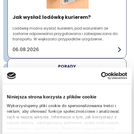
Jak wysłać lodówkę kurierem?
Lodówkę można wysłać kurierem, pod warunkiem że
zostanie odpowiednio przygotowana i zabezpieczona do
transportu. W większości przypadków urządzenie
przewożone jest jako przesyłka paletowa ze względu ...
06.08.2026
PORADY
Niniejsza strona korzysta z plików cookie
Wykorzystujemy pliki cookie do spersonalizowania treści i
reklam, aby oferować funkcje społecznościowe i analizować
ruch w naszej witrynie. Informacje o tym, jak korzystasz z
Czym jest i jak działa centrum
naszej witryny, udostępniamy partnerom społecznościowym,
logistyczne?
reklamowym i analitycznym. Partnerzy mogą połączyć te
informacje z innymi danymi otrzymanymi od Ciebie lub