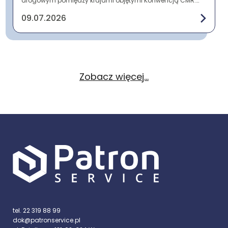
drogowym pomiędzy krajami objętymi Konwencją CMR.
Zawiera najważniejsze informacje o nadawcy, odbi...
09.07.2026
Zobacz więcej...
tel. 22 319 88 99
dok@patronservice.pl