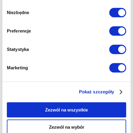
Nadałeś paczkę i podczas śledzenia przesyłki pojawił się
uzyskanymi podczas korzystania z ich usług.
Wybór
komunikat „Przesyłka dotarła do centrum logistycznego”?
Niezbędne
zgody
To całkowicie normalny etap transportu. Właśnie tam
paczki są sortowane, magazynowane ...
03.08.2026
Preferencje
PORADY
Statystyka
Marketing
Pokaż szczegóły
Wymiary paczki kurierskiej – jak je
prawidłowo podawać?
Zezwól na wszystkie
Wpisujesz w formularzu wymiary paczki, zamawiasz
kuriera, a po kilku dniach okazuje się, że przewoźnik naliczył
dopłatę. Powód? Błędnie zmierzone opakowanie albo
Zezwól na wybór
pominięcie wystających elementów. To ...