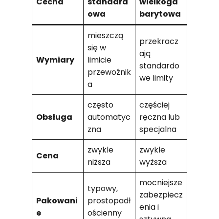
Cecha
standard
wielkoga
owa
barytowa
mieszczą
przekracz
się w
ają
Wymiary
limicie
standardo
przewoźnik
we limity
a
często
częściej
Obsługa
automatyc
ręczna lub
zna
specjalna
zwykle
zwykle
Cena
niższa
wyższa
mocniejsze
typowy,
zabezpiecz
Pakowani
prostopadł
enia i
e
ościenny