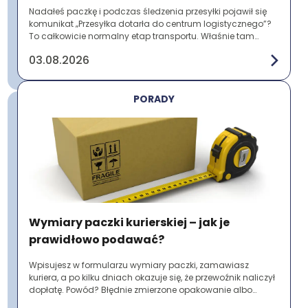
Nadałeś paczkę i podczas śledzenia przesyłki pojawił się
komunikat „Przesyłka dotarła do centrum logistycznego”?
To całkowicie normalny etap transportu. Właśnie tam
paczki są sortowane, magazynowane ...
03.08.2026
PORADY
Wymiary paczki kurierskiej – jak je
prawidłowo podawać?
Wpisujesz w formularzu wymiary paczki, zamawiasz
kuriera, a po kilku dniach okazuje się, że przewoźnik naliczył
dopłatę. Powód? Błędnie zmierzone opakowanie albo
pominięcie wystających elementów. To ...