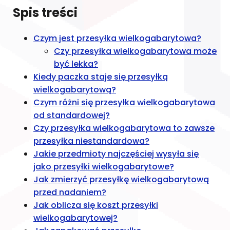
Spis treści
Czym jest przesyłka wielkogabarytowa?
Czy przesyłka wielkogabarytowa może
być lekka?
Kiedy paczka staje się przesyłką
wielkogabarytową?
Czym różni się przesyłka wielkogabarytowa
od standardowej?
Czy przesyłka wielkogabarytowa to zawsze
przesyłka niestandardowa?
Jakie przedmioty najczęściej wysyła się
jako przesyłki wielkogabarytowe?
Jak zmierzyć przesyłkę wielkogabarytową
przed nadaniem?
Jak oblicza się koszt przesyłki
wielkogabarytowej?