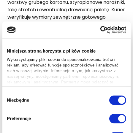
warstwy grubego kartonu, styropianowe narożniki,
folię stretch i ewentualną drewnianą paletę. Kurier
weryfikuje wymiary zewnętrzne gotowego
ładunku. W przypadku dużych gabarytów zaledwie
kilka centymetrów różnicy między deklaracją a
stanem faktycznym może zmienić kategorię
cenową albo spowodować dopłatę.
Niniejsza strona korzysta z plików cookie
[ ] Zmierz najdłuższy bok paczki.
Wykorzystujemy pliki cookie do spersonalizowania treści i
reklam, aby oferować funkcje społecznościowe i analizować
[ ] Zmierz jej szerokość i maksymalną
ruch w naszej witrynie. Informacje o tym, jak korzystasz z
wysokość.
naszej witryny, udostępniamy partnerom społecznościowym,
[ ] Zważ gotową paczkę.
reklamowym i analitycznym. Partnerzy mogą połączyć te
[ ] Sprawdź, czy z kartonu nie wystają żadne
informacje z innymi danymi otrzymanymi od Ciebie lub
uzyskanymi podczas korzystania z ich usług.
Wybór
ostre elementy.
Niezbędne
zgody
[ ] Porównaj uzyskane parametry z
oficjalnymi wymaganiami przewoźnika.
[ ] Wyceń przesyłkę w kalkulatorze przed
Preferencje
zamówieniem kuriera.