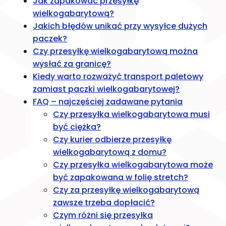
Jak zapakować przesyłkę
wielkogabarytową?
Jakich błędów unikać przy wysyłce dużych
paczek?
Czy przesyłkę wielkogabarytową można
wysłać za granicę?
Kiedy warto rozważyć transport paletowy
zamiast paczki wielkogabarytowej?
FAQ – najczęściej zadawane pytania
Czy przesyłka wielkogabarytowa musi
być ciężka?
Czy kurier odbierze przesyłkę
wielkogabarytową z domu?
Czy przesyłka wielkogabarytowa może
być zapakowana w folię stretch?
Czy za przesyłkę wielkogabarytową
zawsze trzeba dopłacić?
Czym różni się przesyłka