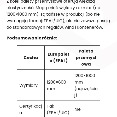
Z kolei palety przemysłowe oferują większą
elastyczność. Mogą mieć większy rozmiar (np.
1200×1000 mm), są tańsze w produkcji (bo nie
wymagają licencji EPAL/UIC), ale nie zawsze pasują
do standardowych regałów, wind i kontenerów.
Podsumowanie różnic:
Paleta
Europalet
Cecha
przemysł
a (EPAL)
owa
1200×1000
1200×800
mm
Wymiary
mm
(najczęście
j)
Certyfikacj
Tak
Nie
a
(EPAL/UIC)