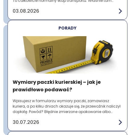
To całkowicie normalny etap transportu. Właśnie tam
paczki są sortowane, magazynowane ...
03.08.2026
PORADY
Wymiary paczki kurierskiej – jak je
prawidłowo podawać?
Wpisujesz w formularzu wymiary paczki, zamawiasz
kuriera, a po kilku dniach okazuje się, że przewoźnik naliczył
dopłatę. Powód? Błędnie zmierzone opakowanie albo
pominięcie wystających elementów. To ...
30.07.2026