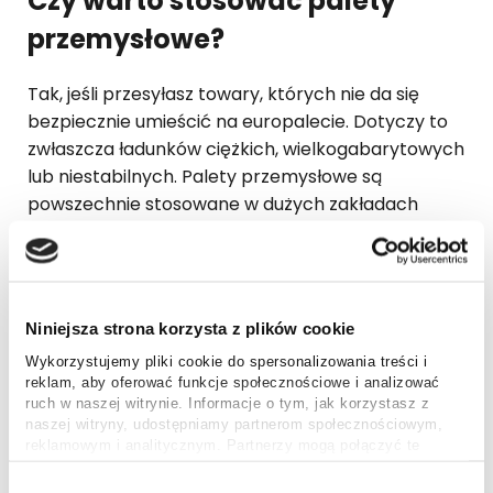
Czy warto stosować palety
przemysłowe?
Tak, jeśli przesyłasz towary, których nie da się
bezpiecznie umieścić na europalecie. Dotyczy to
zwłaszcza ładunków ciężkich, wielkogabarytowych
lub niestabilnych. Palety przemysłowe są
powszechnie stosowane w dużych zakładach
produkcyjnych, centrach dystrybucyjnych oraz
wszędzie tam, gdzie standardowe 1200×800 mm
to za mało.
Niniejsza strona korzysta z plików cookie
Nie ma sensu używać ich przy pojedynczych
paczkach, niskowagowych przesyłkach czy
Wykorzystujemy pliki cookie do spersonalizowania treści i
reklam, aby oferować funkcje społecznościowe i analizować
transporcie detalicznym — wtedy taniej i
ruch w naszej witrynie. Informacje o tym, jak korzystasz z
wygodniej sprawdzi się klasyczna paleta euro lub
naszej witryny, udostępniamy partnerom społecznościowym,
karton zbiorczy.
reklamowym i analitycznym. Partnerzy mogą połączyć te
informacje z innymi danymi otrzymanymi od Ciebie lub
uzyskanymi podczas korzystania z ich usług.
Wybór